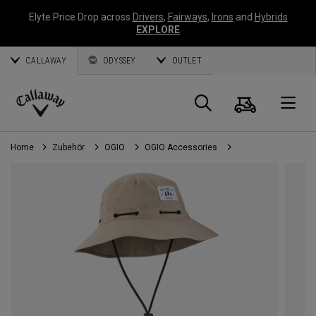
Elyte Price Drop across
Drivers
,
Fairways
,
Irons
and
Hybrids
EXPLORE
CALLAWAY
ODYSSEY
OUTLET
Warenk
Suche
O
Callaway
Golf
Home
Zubehör
OGIO
OGIO Accessories