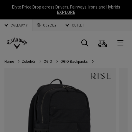
Elyte Price Drop across
Drivers
,
Fairways
,
Irons
and
Hybrids
EXPLORE
CALLAWAY
ODYSSEY
OUTLET
Warenk
Suche
O
Callaway
Golf
Home
Zubehör
OGIO
OGIO Backpacks