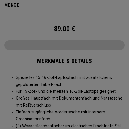
Durchwühlen des Durcheinanders. Einfacher Zugriff auf
MENGE:
Ihren Laptop, Platz für Trainingsausrüstung und Taschen für
Ihr Zubehör helfen Ihnen, jeder Gelegenheit gewachsen zu
sein.
89.00
€
MERKMALE & DETAILS
Spezielles 15-16-Zoll-Laptopfach mit zusätzlichem,
gepolsterten Tablet-Fach
Für 15-Zoll- und die meisten 16-Zoll-Laptops geeignet
Großes Hauptfach mit Dokumentenfach und Netztasche
mit Reißverschluss
Einfach zugängliche Vordertasche mit internem
Organisationsfach
(2) Wasserflaschenfächer im elastischen Frachtnetz-Stil