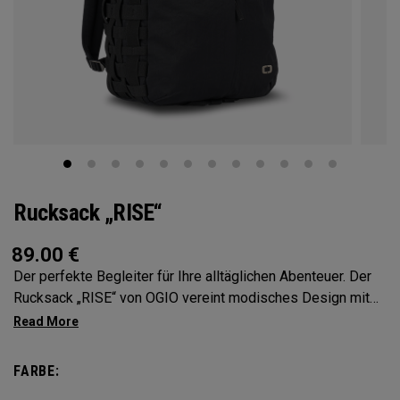
Rucksack „RISE“
89.00
€
Der perfekte Begleiter für Ihre alltäglichen Abenteuer. Der
Rucksack „RISE“ von OGIO vereint modisches Design mit
praktischen Funktionen, damit Sie mühelos organisiert
bleiben. Mit seinen zahlreichen Fächern und elastischen
Seitentaschen im Frachtnetz-Stil bietet er ausreichend
FARBE:
Platz für alles Notwendige und macht Schluss mit dem