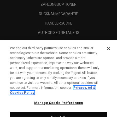
ZAHLUNGSOPTIONEN
RÜCKNAHMEGARANTIE
HÄNDLERSUCHE
AUTHORISED RETAILERS
SCAM AWARENESS
We and our third-party partners use cookies and similar
UNTERNEHMENSPROFIL
technologies to run the website. Some cookies are strictly
necessary. Others are optional and provide a more
RECHTLICHES-
personalized experience, improve the way our websites
work, and support our marketing operations; these will only
be set with your consent. By clicking the ‘Reject All' button
you are agreeing to only strictly necessary cookies if you
continue to visit our website. All other optional cookies will
not be set. For more information, see our
Privacy, Ad &
Cookies Policy
Manage Cookie Preferences