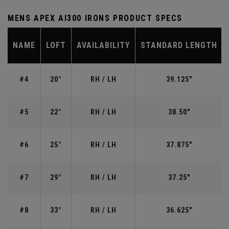
MENS APEX AI300 IRONS PRODUCT SPECS
NAME
LOFT
AVAILABILITY
STANDARD LENGTH
#4
20°
RH / LH
39.125"
#5
22°
RH / LH
38.50"
#6
25°
RH / LH
37.875"
#7
29°
RH / LH
37.25"
#8
33°
RH / LH
36.625"