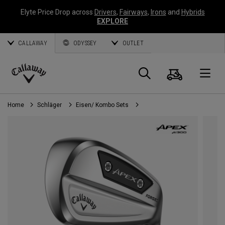
Elyte Price Drop across
Drivers
,
Fairways
,
Irons
and
Hybrids
EXPLORE
CALLAWAY
ODYSSEY
OUTLET
Warenk
Suche
O
Callaway
Golf
Home
Schläger
Eisen/ Kombo Sets