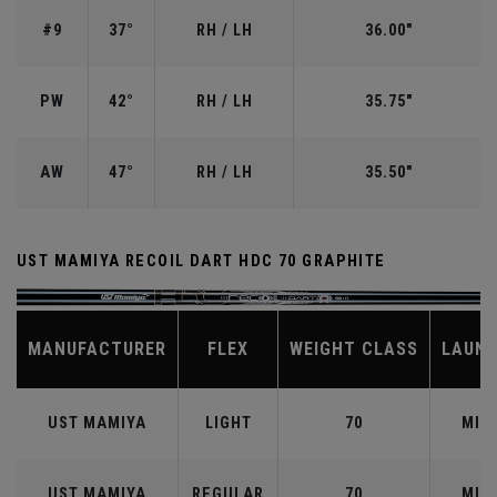
#9
37°
RH / LH
36.00"
PW
42°
RH / LH
35.75"
AW
47°
RH / LH
35.50"
UST MAMIYA RECOIL DART HDC 70 GRAPHITE
MANUFACTURER
FLEX
WEIGHT CLASS
LAUN
UST MAMIYA
LIGHT
70
MID
UST MAMIYA
REGULAR
70
MID