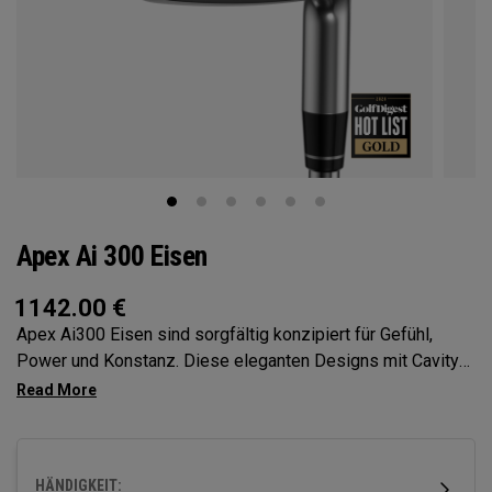
Apex Ai 300 Eisen
1142.00
€
Apex Ai300 Eisen sind sorgfältig konzipiert für Gefühl,
Power und Konstanz. Diese eleganten Designs mit Cavity-
Backdesign verfügen über ein etwas größeres Profil, das
Performance und Fehlerverzeihung in unserem
umfassendsten Eisen zur Spielverbesserung vereint und
eine Performance bietet, die ihresgleichen sucht.
HÄNDIGKEIT: