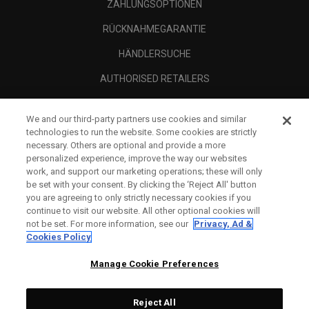
ZAHLUNGSOPTIONEN
RÜCKNAHMEGARANTIE
HÄNDLERSUCHE
AUTHORISED RETAILERS
SCAM AWARENESS
We and our third-party partners use cookies and similar
UNTERNEHMENSPROFIL
technologies to run the website. Some cookies are strictly
necessary. Others are optional and provide a more
RECHTLICHES-
personalized experience, improve the way our websites
work, and support our marketing operations; these will only
be set with your consent. By clicking the ‘Reject All' button
you are agreeing to only strictly necessary cookies if you
continue to visit our website. All other optional cookies will
not be set. For more information, see our
Privacy, Ad &
Cookies Policy
Manage Cookie Preferences
Reject All