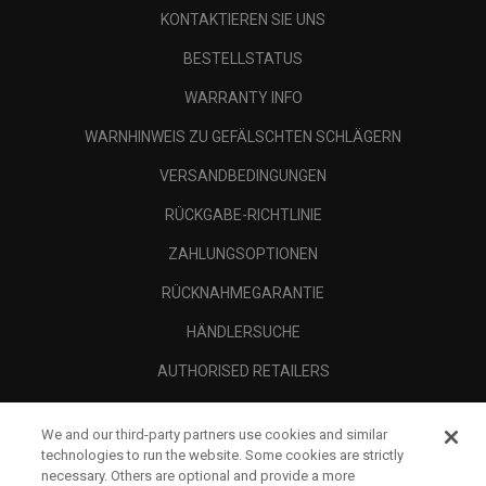
KONTAKTIEREN SIE UNS
BESTELLSTATUS
WARRANTY INFO
WARNHINWEIS ZU GEFÄLSCHTEN SCHLÄGERN
VERSANDBEDINGUNGEN
RÜCKGABE-RICHTLINIE
ZAHLUNGSOPTIONEN
RÜCKNAHMEGARANTIE
HÄNDLERSUCHE
AUTHORISED RETAILERS
SCAM AWARENESS
We and our third-party partners use cookies and similar
UNTERNEHMENSPROFIL
technologies to run the website. Some cookies are strictly
necessary. Others are optional and provide a more