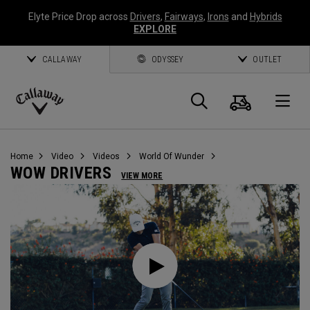
Elyte Price Drop across
Drivers
,
Fairways
,
Irons
and
Hybrids
EXPLORE
CALLAWAY
ODYSSEY
OUTLET
Warenk
Suche
O
Callaway
Golf
Home
Video
Videos
World Of Wunder
WOW DRIVERS
VIEW MORE