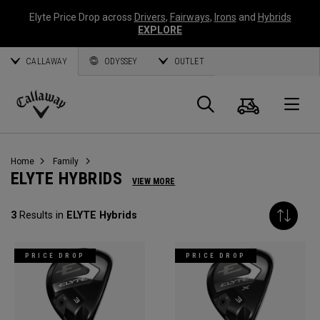
Elyte Price Drop across
Drivers
,
Fairways
,
Irons
and
Hybrids
EXPLORE
CALLAWAY
ODYSSEY
OUTLET
Warenk
Suche
O
Callaway
Golf
Home
Family
ELYTE HYBRIDS
VIEW MORE
3
Results in
ELYTE Hybrids
PRICE DROP
PRICE DROP