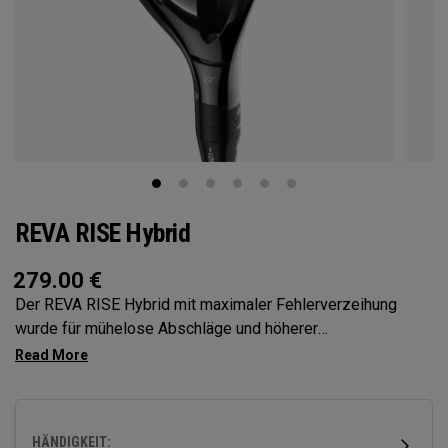
REVA RISE Hybrid
279.00
€
Der REVA RISE Hybrid mit maximaler Fehlerverzeihung
wurde für mühelose Abschläge und höherer
Ballgeschwindigkeit entwickelt und berücksichtigt dank der
Ai10x Schlagflächenoptimierung und dem flachen, einfach
zu treffenden Profil die Schwungmuster von Frauen. Das
flache Profil mit schlanker, moderner Ästhetik wurde für
HÄNDIGKEIT: