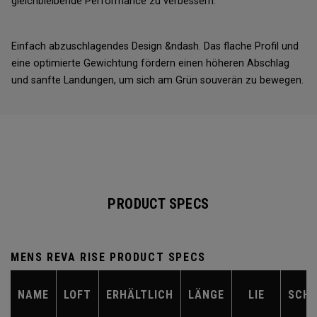
gleichbleibende Performance zu verbessern.
Einfach abzuschlagendes Design &ndash. Das flache Profil und
eine optimierte Gewichtung fördern einen höheren Abschlag
und sanfte Landungen, um sich am Grün souverän zu bewegen.
PRODUCT SPECS
MENS REVA RISE PRODUCT SPECS
NAME
LOFT
ERHÄLTLICH
LÄNGE
LIE
SCH