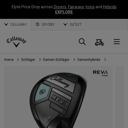
Elyte Price Drop across
Drivers
,
Fairways
,
Irons
and
Hybrids
EXPLORE
CALLAWAY
ODYSSEY
OUTLET
Warenk
Suche
O
Callaway
Golf
Home
Schläger
Damen Schläger
Damenhybride