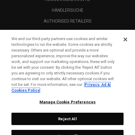
HÄNDLERSUCHE
AUTHORISED RETAILERS
SCAM AWARENESS
We and our third-party partners use cookies and similar
UNTERNEHMENSPROFIL
technologies to run the website. Some cookies are strictly
necessary. Others are optional and provide a more
RECHTLICHES-
personalized experience, improve the way our websites
work, and support our marketing operations; these will only
be set with your consent. By clicking the ‘Reject All' button
you are agreeing to only strictly necessary cookies if you
continue to visit our website. All other optional cookies will
not be set. For more information, see our
Privacy, Ad &
Cookies Policy
Manage Cookie Preferences
Reject All
©
2026
Topgolf Callaway Brands.