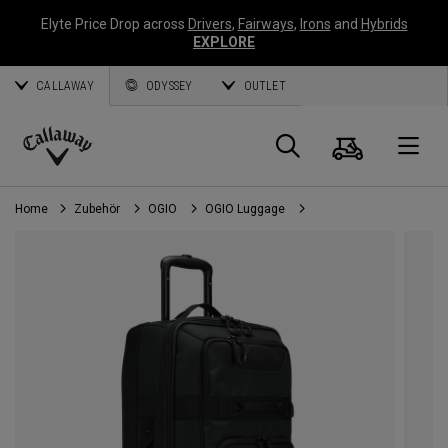
Elyte Price Drop across
Drivers
,
Fairways
,
Irons
and
Hybrids
EXPLORE
CALLAWAY
ODYSSEY
OUTLET
Warenk
Suche
O
Callaway
Golf
Home
Zubehör
OGIO
OGIO Luggage