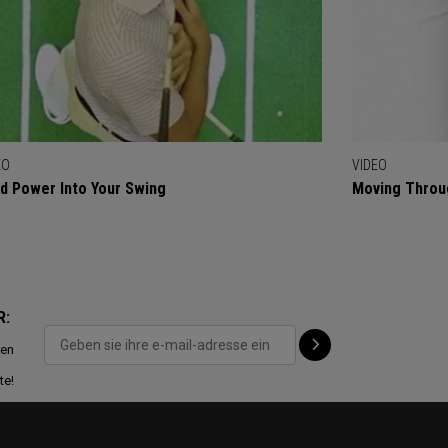
EO
VIDEO
d Power Into Your Swing
Moving Throu
R:
ten
te!