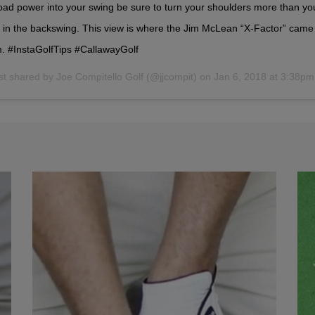
oad power into your swing be sure to turn your shoulders more than yo
s in the backswing. This view is where the Jim McLean “X-Factor” came
m. #InstaGolfTips #CallawayGolf
st shared by
Joe Compitello Golf
(@jjcompit) on
Jan 6, 2018 at 3:38p