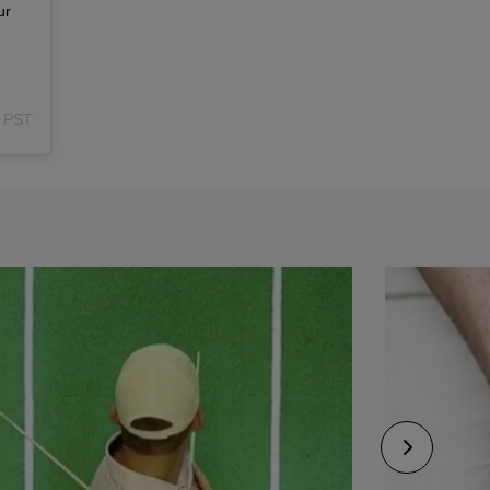
ur
m PST