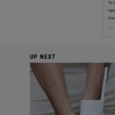
To l
hip
fro
A po
UP NEXT