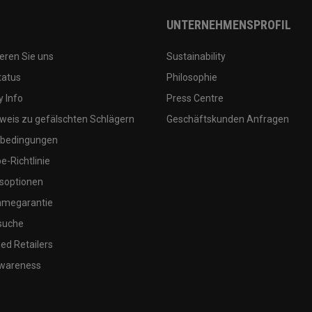
UNTERNEHMENSPROFIL
eren Sie uns
Sustainability
tatus
Philosophie
 Info
Press Centre
weis zu gefälschten Schlägern
Geschäftskunden Anfragen
bedingungen
-Richtlinie
soptionen
megarantie
suche
ed Retailers
wareness