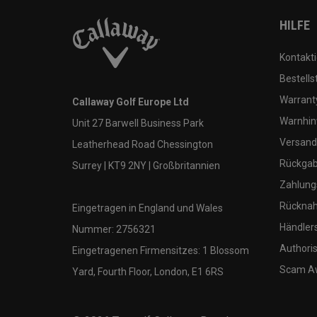
HILFE
Kontakti
Bestells
Warranty
Callaway Golf Europe Ltd
Warnhin
Unit 27 Barwell Business Park
Versand
Leatherhead Road Chessington
Rückgabe
Surrey | KT9 2NY | Großbritannien
Zahlung
Rücknah
Eingetragen in England und Wales
Händler
Nummer: 2756321
Authoris
Eingetragenen Firmensitzes: 1 Blossom
Scam A
Yard, Fourth Floor, London, E1 6RS