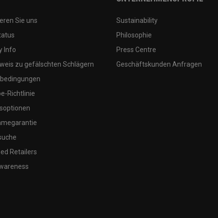
eren Sie uns
Sustainability
tatus
Philosophie
 Info
Press Centre
weis zu gefälschten Schlägern
Geschäftskunden Anfragen
bedingungen
-Richtlinie
soptionen
megarantie
suche
ed Retailers
wareness