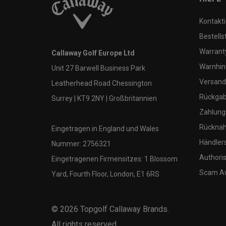
Kontakti
Bestells
Warranty
Callaway Golf Europe Ltd
Warnhin
Unit 27 Barwell Business Park
Versand
Leatherhead Road Chessington
Rückgabe
Surrey | KT9 2NY | Großbritannien
Zahlung
Rücknah
Eingetragen in England und Wales
Händler
Nummer: 2756321
Authoris
Eingetragenen Firmensitzes: 1 Blossom
Scam A
Yard, Fourth Floor, London, E1 6RS
©
2026
Topgolf Callaway Brands.
All rights reserved.