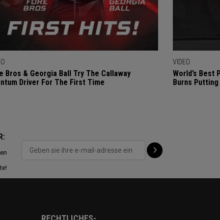
EO
VIDEO
e Bros & Georgia Ball Try The Callaway
World’s Best 
ntum Driver For The First Time
Burns Putting
R:
ten
te!
RECHTLICHES-