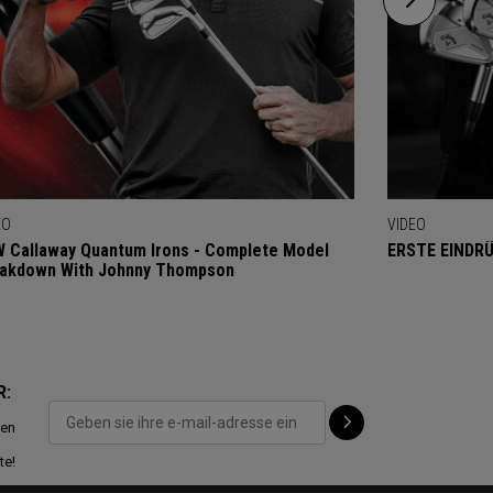
EO
VIDEO
 Callaway Quantum Irons - Complete Model
ERSTE EINDRÜC
akdown With Johnny Thompson
R:
ten
te!