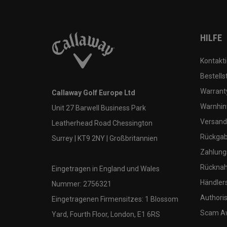
HILFE
Kontakti
Bestells
Warranty
Callaway Golf Europe Ltd
Warnhin
Unit 27 Barwell Business Park
Versand
Leatherhead Road Chessington
Rückgabe
Surrey | KT9 2NY | Großbritannien
Zahlung
Rücknah
Eingetragen in England und Wales
Händler
Nummer: 2756321
Authoris
Eingetragenen Firmensitzes: 1 Blossom
Scam A
Yard, Fourth Floor, London, E1 6RS