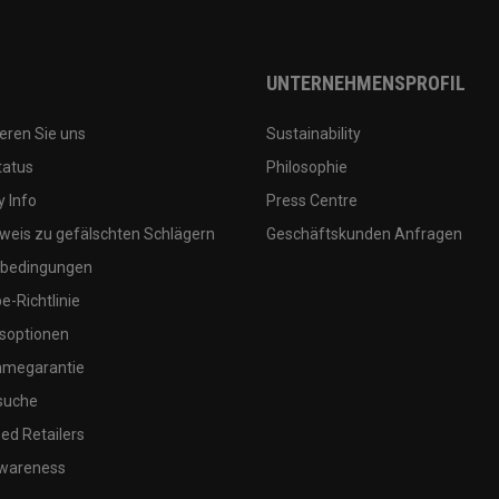
UNTERNEHMENSPROFIL
eren Sie uns
Sustainability
tatus
Philosophie
 Info
Press Centre
weis zu gefälschten Schlägern
Geschäftskunden Anfragen
bedingungen
-Richtlinie
soptionen
megarantie
suche
ed Retailers
wareness