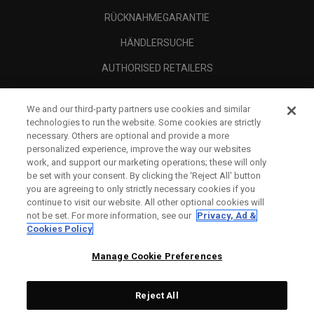
RÜCKNAHMEGARANTIE
HÄNDLERSUCHE
AUTHORISED RETAILERS
SCAM AWARENESS
We and our third-party partners use cookies and similar
UNTERNEHMENSPROFIL
technologies to run the website. Some cookies are strictly
necessary. Others are optional and provide a more
RECHTLICHES-
personalized experience, improve the way our websites
work, and support our marketing operations; these will only
be set with your consent. By clicking the ‘Reject All' button
you are agreeing to only strictly necessary cookies if you
continue to visit our website. All other optional cookies will
not be set. For more information, see our
Privacy, Ad &
Cookies Policy
Manage Cookie Preferences
Reject All