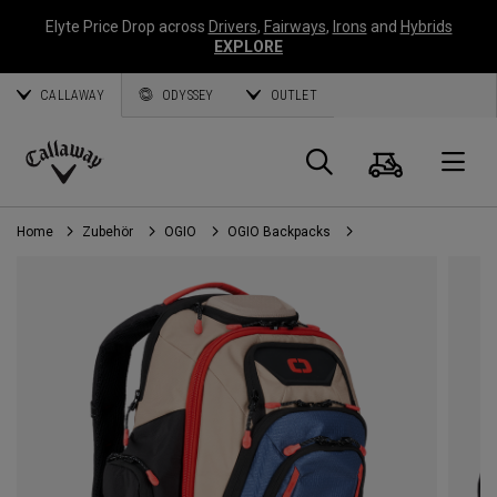
Elyte Price Drop across
Drivers
,
Fairways
,
Irons
and
Hybrids
EXPLORE
CALLAWAY
ODYSSEY
OUTLET
Warenk
Suche
O
Callaway
Golf
Home
Zubehör
OGIO
OGIO Backpacks