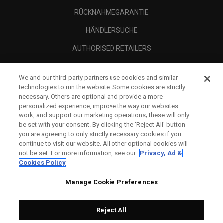
RÜCKNAHMEGARANTIE
HÄNDLERSUCHE
AUTHORISED RETAILERS
SCAM AWARENESS
We and our third-party partners use cookies and similar
UNTERNEHMENSPROFIL
technologies to run the website. Some cookies are strictly
necessary. Others are optional and provide a more
RECHTLICHES-
personalized experience, improve the way our websites
work, and support our marketing operations; these will only
be set with your consent. By clicking the ‘Reject All' button
you are agreeing to only strictly necessary cookies if you
continue to visit our website. All other optional cookies will
not be set. For more information, see our
Privacy, Ad &
Cookies Policy
Manage Cookie Preferences
Reject All