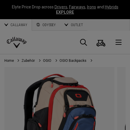
Elyte Price Drop across
Drivers
,
Fairways
,
Irons
and
Hybrids
EXPLORE
CALLAWAY
ODYSSEY
OUTLET
Warenk
Suche
O
Callaway
Golf
Home
Zubehör
OGIO
OGIO Backpacks