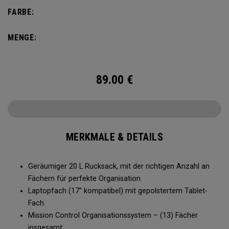
nicht zu kompliziert gestaltet. Nehmen Sie das Nötige mit
FARBE:
und bleiben Sie perfekt organisiert.
MENGE:
89.00
€
MERKMALE & DETAILS
Geräumiger 20 L Rucksack, mit der richtigen Anzahl an
Fächern für perfekte Organisation.
Laptopfach (17” kompatibel) mit gepolstertem Tablet-
Fach.
Mission Control Organisationssystem – (13) Fächer
insgesamt