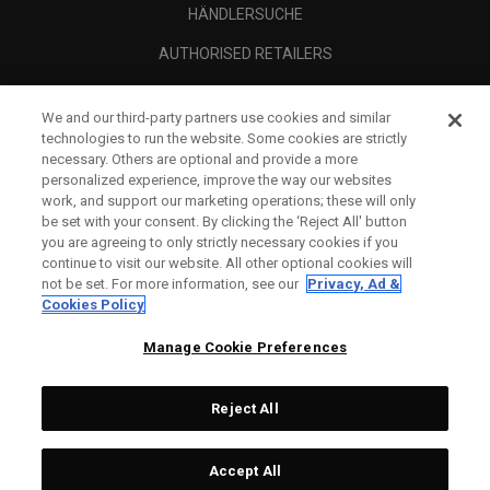
HÄNDLERSUCHE
AUTHORISED RETAILERS
SCAM AWARENESS
We and our third-party partners use cookies and similar
UNTERNEHMENSPROFIL
technologies to run the website. Some cookies are strictly
necessary. Others are optional and provide a more
RECHTLICHES-
personalized experience, improve the way our websites
work, and support our marketing operations; these will only
be set with your consent. By clicking the ‘Reject All' button
you are agreeing to only strictly necessary cookies if you
continue to visit our website. All other optional cookies will
not be set. For more information, see our
Privacy, Ad &
Cookies Policy
Manage Cookie Preferences
Reject All
©
2026
Topgolf Callaway Brands.
Accept All
Specs
CONFIGURE
All rights reserved.