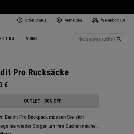
Order Status
Anmelden
Warenkorb (
0
)
ets
Exclusive Mavrik Complete Sets
Exklusiv - Golfbälle
NEW Headwear
Women's Golf Balls
Regional Performance Centers
Such
FITTING
VIDEO
e
Exklusiv - Zubehör
Pass It On
SUCH
dit Pro Rucksäcke
00
€
OUTLET - 30% OFF
m Bandit Pro Backpack müssen Sie sich
egs nie wieder Sorgen um Ihre Sachen machen.