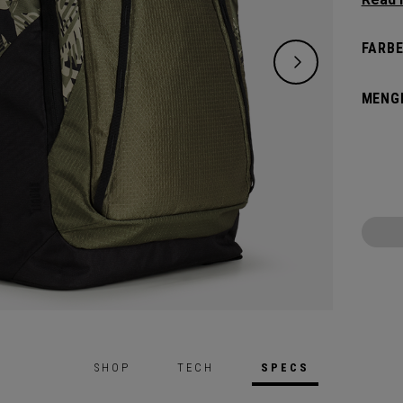
Die ne
Organi
FARBE
perfek
gestal
MENG
perfek
SHOP
TECH
SPECS