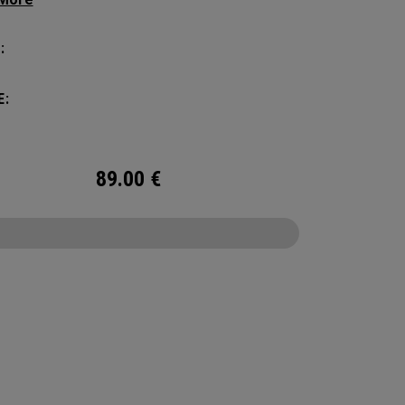
ue Mission Control Organization macht
sation zum Kinderspiel, aber wir haben den
:
ten Reisebegleiter nicht zu kompliziert
tet. Nehmen Sie das Nötige mit und bleiben Sie
E:
t organisiert.
89.00
€
CONFIGURE