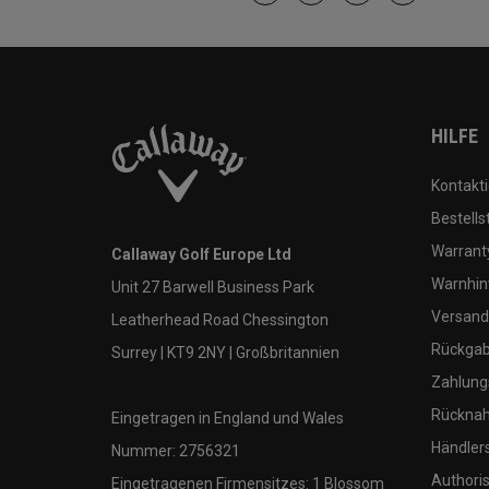
HILFE
Kontakti
Bestells
Warranty
Callaway Golf Europe Ltd
Warnhin
Unit 27 Barwell Business Park
Versand
Leatherhead Road Chessington
Rückgabe
Surrey | KT9 2NY | Großbritannien
Zahlung
Rücknah
Eingetragen in England und Wales
Händler
Nummer: 2756321
Authoris
Eingetragenen Firmensitzes: 1 Blossom