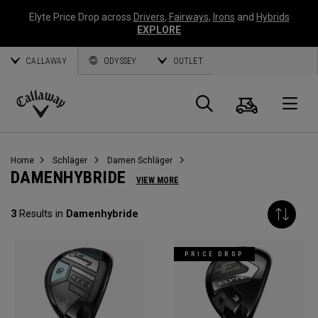
Elyte Price Drop across
Drivers
,
Fairways
,
Irons
and
Hybrids
EXPLORE
CALLAWAY
ODYSSEY
OUTLET
Warenk
Suche
O
Callaway
Golf
Home
Schläger
Damen Schläger
DAMENHYBRIDE
VIEW MORE
3
Results in
Damenhybride
PRICE DROP