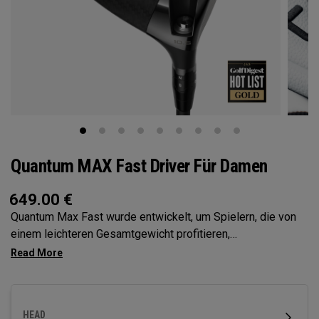
Quantum MAX Fast Driver Für Damen
649.00
€
Quantum Max Fast wurde entwickelt, um Spielern, die von
einem leichteren Gesamtgewicht profitieren,
Geschwindigkeit und Abschlag mühelos zu ermöglichen. Ein
leichtes Design mit hohem Trägheitsmoment und einer
flacheren Schlagfläche, um Geschwindigkeit zu erzeugen. Er
verfügt über unsere Ai-optimierte Tri-Force Schlagfläche
HEAD