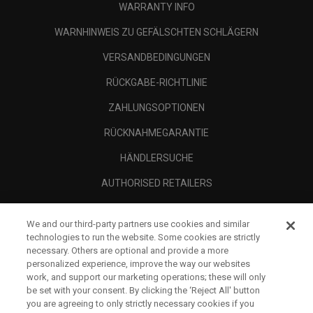
WARRANTY INFO
WARNHINWEIS ZU GEFÄLSCHTEN SCHLÄGERN
VERSANDBEDINGUNGEN
RÜCKGABE-RICHTLINIE
ZAHLUNGSOPTIONEN
RÜCKNAHMEGARANTIE
HÄNDLERSUCHE
AUTHORISED RETAILERS
SCAM AWARENESS
We and our third-party partners use cookies and similar
UNTERNEHMENSPROFIL
technologies to run the website. Some cookies are strictly
necessary. Others are optional and provide a more
RECHTLICHES-
personalized experience, improve the way our websites
work, and support our marketing operations; these will only
be set with your consent. By clicking the ‘Reject All' button
you are agreeing to only strictly necessary cookies if you