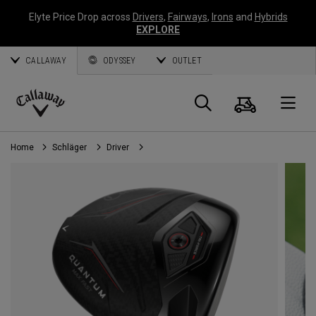
Elyte Price Drop across
Drivers
,
Fairways
,
Irons
and
Hybrids
EXPLORE
CALLAWAY
ODYSSEY
OUTLET
Warenk
Suche
O
Callaway
Golf
Home
Schläger
Driver