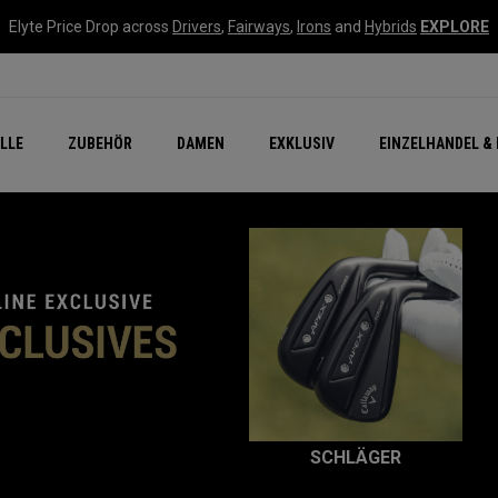
Elyte Price Drop across
Drivers
,
Fairways
,
Irons
and
Hybrids
EXPLORE
flage
n Zubehör
Neu – Quantum
Neu Chrome Tour
NEW Golf Bags
New - REVA Complete S
Online Selector Tools
LLE
ZUBEHÖR
DAMEN
EXKLUSIV
EINZELHANDEL & 
Exklusiv - Golfbälle
Callaway Clubhouse Liv
IV
SCHLÄGER