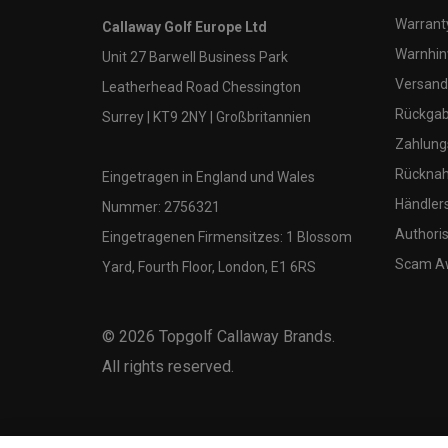
Warranty
Callaway Golf Europe Ltd
Warnhin
Unit 27 Barwell Business Park
Versand
Leatherhead Road Chessington
Rückgabe
Surrey | KT9 2NY | Großbritannien
Zahlung
Rücknah
Eingetragen in England und Wales
Händler
Nummer: 2756321
Authoris
Eingetragenen Firmensitzes: 1 Blossom
Scam A
Yard, Fourth Floor, London, E1 6RS
©
2026
Topgolf Callaway Brands.
All rights reserved.