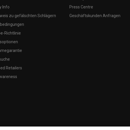
 Info
Press Centre
weis zu gefälschten Schlägern
Geschäftskunden Anfragen
bedingungen
-Richtlinie
soptionen
megarantie
suche
ed Retailers
wareness