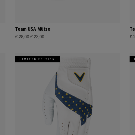
Team USA Mütze
Te
£ 28,00
£ 23,00
£ 
LIMITED EDITION