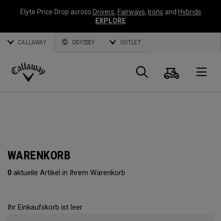
Elyte Price Drop across
Drivers
,
Fairways
,
Irons
and
Hybrids
EXPLORE
CALLAWAY
ODYSSEY
OUTLET
Warenk
Suche
O
Callaway
Golf
WARENKORB
0
aktuelle Artikel in Ihrem Warenkorb
Ihr Einkaufskorb ist leer