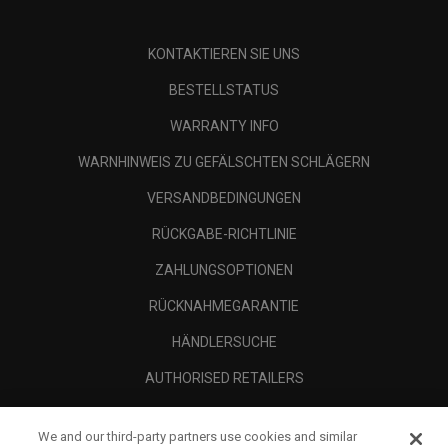
KONTAKTIEREN SIE UNS
BESTELLSTATUS
WARRANTY INFO
WARNHINWEIS ZU GEFÄLSCHTEN SCHLÄGERN
VERSANDBEDINGUNGEN
RÜCKGABE-RICHTLINIE
ZAHLUNGSOPTIONEN
RÜCKNAHMEGARANTIE
HÄNDLERSUCHE
AUTHORISED RETAILERS
SCAM AWARENESS
We and our third-party partners use cookies and similar