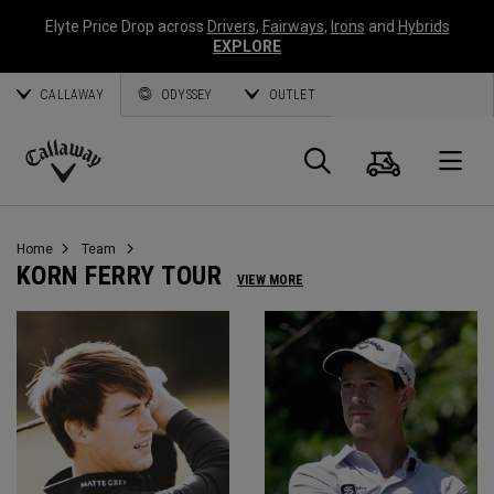
Elyte Price Drop across
Drivers
,
Fairways
,
Irons
and
Hybrids
EXPLORE
CALLAWAY
ODYSSEY
OUTLET
Warenk
Suche
O
Callaway
Golf
Home
Team
KORN FERRY TOUR
VIEW MORE