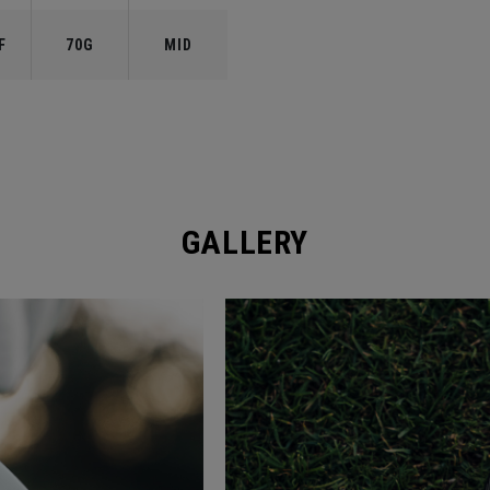
F
70G
MID
GALLERY