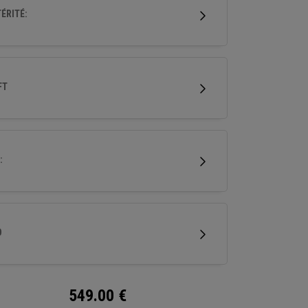
tes performances dans un bois de parcours
ÉRITÉ:
e gamme qui inspire confiance.
FT
:
D
549.00
€