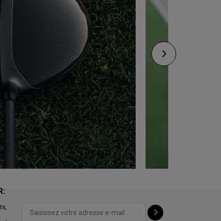
R:
ts,