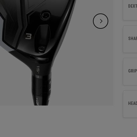
de hau
DEXT
haut d
SHA
GRIP
HEA