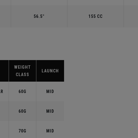
56.5°
155 CC
WEIGHT
LAUNCH
CLASS
AR
60G
MID
60G
MID
70G
MID