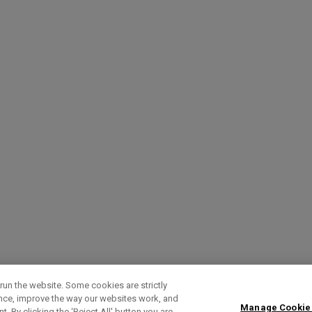
run the website. Some cookies are strictly
ence, improve the way our websites work, and
Manage Cookie
. By clicking the ‘Reject All' button you are