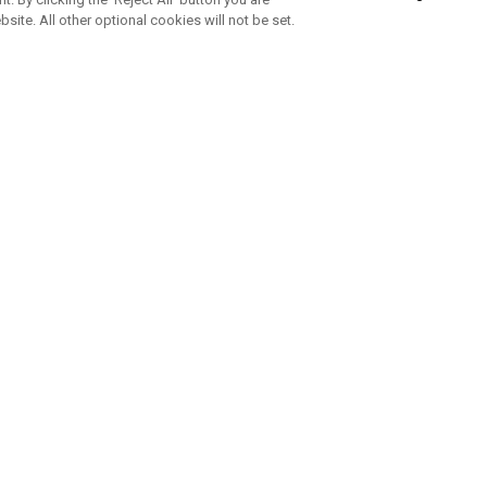
bsite. All other optional cookies will not be set.
ABONNEZ-VOUS À NOTRE NEWSLETTE
Rejoignez l'équipe Callaway pour ne rien manquer de nos produi
offres et conseil
UE AIDE
A PROPOS
ntacter
Durabilité
de la commande
Notre entreprise
e
Centre de presse
sement anti-contrefaçon
Demandes B2B
e d'expédition
e de retour