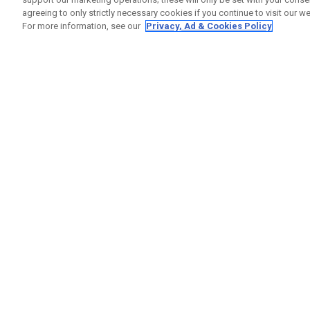
agreeing to only strictly necessary cookies if you continue to visit our we
For more information, see our
Privacy, Ad & Cookies Policy
GET SOCIAL
RUBRIQ
Nous Co
Statut 
Garanti
Callaway Golf Europe Ltd
Avertis
Unit 27 Barwell Business Park
Politiqu
Leatherhead Road Chessington
Politiqu
Surrey | KT9 2NY | Royaume-Uni