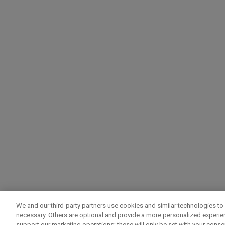
We and our third-party partners use cookies and similar technologies to 
necessary. Others are optional and provide a more personalized experi
support our marketing operations; these will only be set with your consent