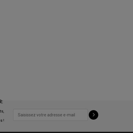
R:
ts,
s !