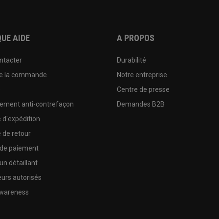
UE AIDE
A PROPOS
ntacter
Durabilité
de la commande
Notre entreprise
e
Centre de presse
sement anti-contrefaçon
Demandes B2B
e d'expédition
e de retour
 de paiement
un détaillant
urs autorisés
wareness