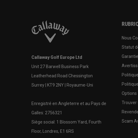
RUBRIQ
Nous Co
Statut 
Garanti
Callaway Golf Europe Ltd
Avertis
Unit 27 Barwell Business Park
Politiqu
Leatherhead Road Chessington
Politiqu
Surrey | KT9 2NY | Royaume-Uni
Options
Trouver 
Enregistré en Angleterre et au Pays de
Revende
Galles: 2756321
Scam A
Siège social: 1 Blossom Yard, Fourth
Floor, Londres, E1 6RS