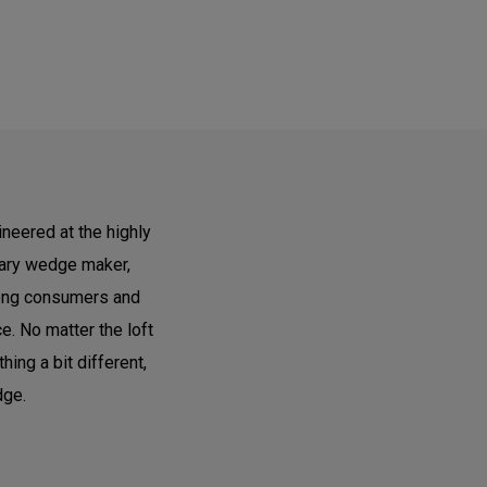
neered at the highly
dary wedge maker,
ong consumers and
e. No matter the loft
ing a bit different,
dge.