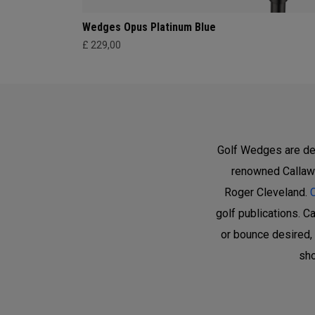
Wedges Opus Platinum Blue
£ 229,00
Golf Wedges are des
renowned Callawa
Roger Cleveland.
golf publications. C
or bounce desired, 
sh