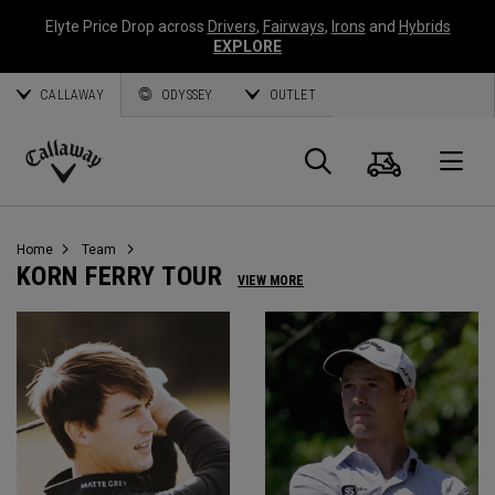
Elyte Price Drop across
Drivers
,
Fairways
,
Irons
and
Hybrids
EXPLORE
CALLAWAY
ODYSSEY
OUTLET
Panier
Recherch
O
Callaway
Golf
Home
Team
KORN FERRY TOUR
VIEW MORE