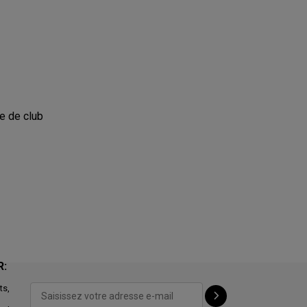
te de club
R:
ts,