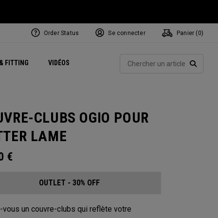
Order Status
Se connecter
Panier (
0
)
Centres de Performance
tum
 Juillet
ets
Exclusive Mavrik Complete Sets
Exclusivités - Balles de Golf
NEW Headwear
Women's Golf Balls
Rech
& FITTING
VIDÉOS
Régionaux
Golf
e
Exclusivités - Accessoires
Pass It On
RECHE
UVRE-CLUBS OGIO POUR
TTER LAME
00
€
OUTLET - 30% OFF
-vous un couvre-clubs qui reflète votre