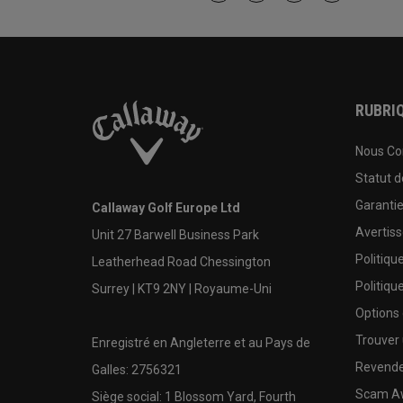
RUBRIQ
Nous Co
Statut 
Garanti
Callaway Golf Europe Ltd
Avertis
Unit 27 Barwell Business Park
Politiqu
Leatherhead Road Chessington
Politiqu
Surrey | KT9 2NY | Royaume-Uni
Options
Trouver 
Enregistré en Angleterre et au Pays de
Revende
Galles: 2756321
Scam A
Siège social: 1 Blossom Yard, Fourth