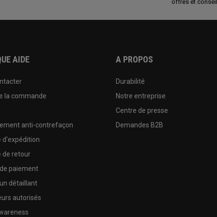
offres et conseil
UE AIDE
A PROPOS
ntacter
Durabilité
de la commande
Notre entreprise
e
Centre de presse
sement anti-contrefaçon
Demandes B2B
e d'expédition
e de retour
 de paiement
un détaillant
urs autorisés
wareness