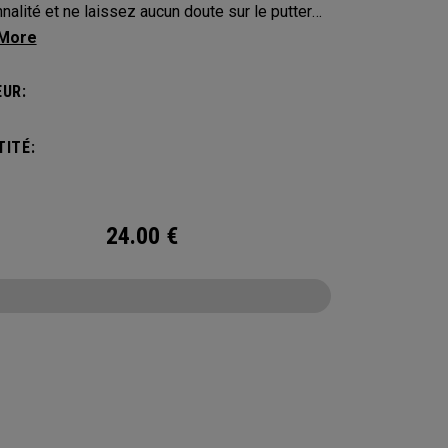
nalité et ne laissez aucun doute sur le putter
us appartient. Protégez votre putter avec ces
-clubs distinctifs et durables.
UR:
ITÉ:
24.00
€
CONFIGURE