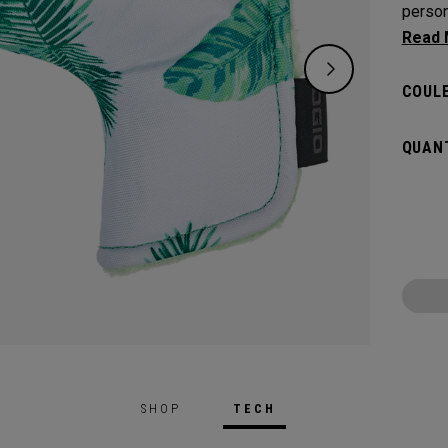
person
qui vo
couvre
COULE
QUANT
SHOP
TECH