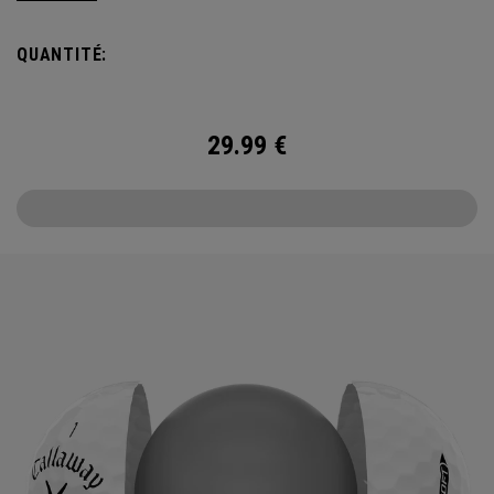
the cover, core, and construction to make the best
Supersoft you’ve ever played. Now available in our limited
QUANTITÉ:
edition England Cricket design.
29.99
€