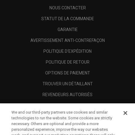
NOUS CONTACTER
STATUT DE LA COMMANDE
GARANTIE
AVERTISSEMENT ANTI-CONTREFAÇON
POLITIQUE D'EXPÉDITION
POLITIQUE DE RETOUR
OPTIONS DE PAIEMENT
TROUVER UN DÉTAILLANT
REVENDEURS AUTORISÉS
SCAM AWARENESS
We and our third-party partners use cookies and similar
A PROPOS
technologies to run the website. Some cookies are strictly
necessary. Others are optional and provide a more
MENTIONS LÉGALES
personalized experience, improve the way our websites