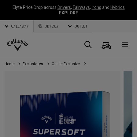
Elyte Price Drop across
Drivers
,
Fairways
,
Irons
and
Hybrids
EXPLORE
CALLAWAY
ODYSSEY
OUTLET
Panier
Recherch
O
Callaway
Golf
Home
Exclusivités
Online Exclusive