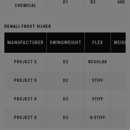
D1
R2
40G
CHEMICAL
DENALI FROST SILVER
MANUFACTURER
SWINGWEIGHT
FLEX
WEIGH
PROJECT X
D2
REGULAR
5
PROJECT X
D2
STIFF
5
PROJECT X
D3
STIFF
6
PROJECT X
D3
X-STIFF
6