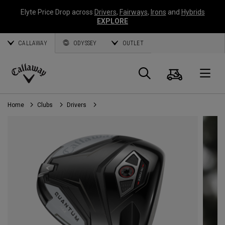
Elyte Price Drop across
Drivers
,
Fairways
,
Irons
and
Hybrids
EXPLORE
CALLAWAY
ODYSSEY
OUTLET
Panier
Recherch
O
Callaway
Golf
Home
Clubs
Drivers