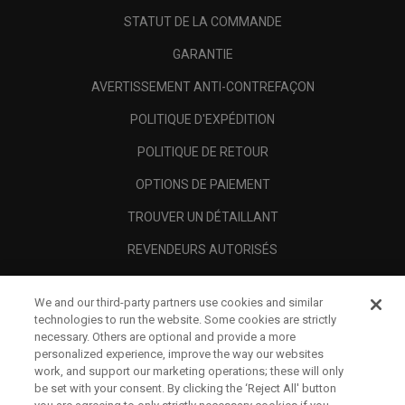
STATUT DE LA COMMANDE
GARANTIE
AVERTISSEMENT ANTI-CONTREFAÇON
POLITIQUE D'EXPÉDITION
POLITIQUE DE RETOUR
OPTIONS DE PAIEMENT
TROUVER UN DÉTAILLANT
REVENDEURS AUTORISÉS
SCAM AWARENESS
We and our third-party partners use cookies and similar
A PROPOS
technologies to run the website. Some cookies are strictly
necessary. Others are optional and provide a more
MENTIONS LÉGALES
personalized experience, improve the way our websites
work, and support our marketing operations; these will only
be set with your consent. By clicking the ‘Reject All' button