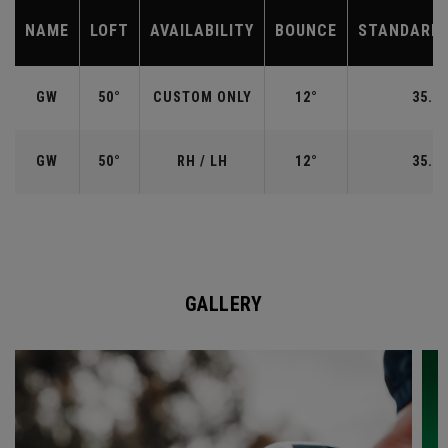
NAME
LOFT
AVAILABILITY
BOUNCE
STANDARD 
GW
50°
CUSTOM ONLY
12°
35.50
GW
50°
RH / LH
12°
35.50
GALLERY