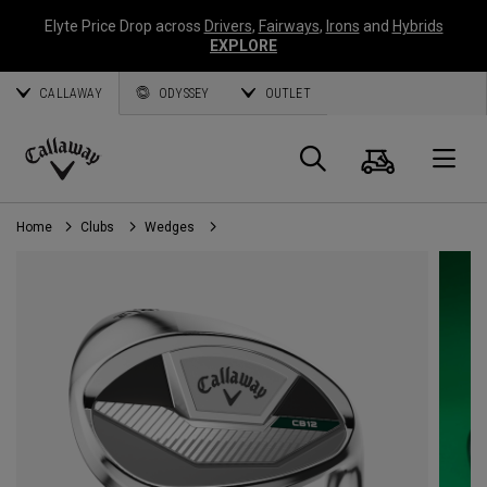
Elyte Price Drop across
Drivers
,
Fairways
,
Irons
and
Hybrids
EXPLORE
CALLAWAY
ODYSSEY
OUTLET
Panier
Recherch
O
Callaway
Golf
Home
Clubs
Wedges