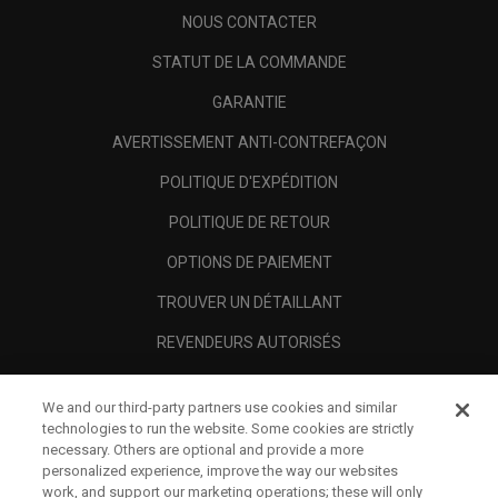
NOUS CONTACTER
STATUT DE LA COMMANDE
GARANTIE
AVERTISSEMENT ANTI-CONTREFAÇON
POLITIQUE D'EXPÉDITION
POLITIQUE DE RETOUR
OPTIONS DE PAIEMENT
TROUVER UN DÉTAILLANT
REVENDEURS AUTORISÉS
SCAM AWARENESS
We and our third-party partners use cookies and similar
A PROPOS
technologies to run the website. Some cookies are strictly
necessary. Others are optional and provide a more
MENTIONS LÉGALES
personalized experience, improve the way our websites
work, and support our marketing operations; these will only