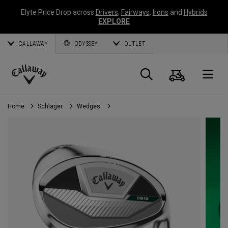
Elyte Price Drop across
Drivers
,
Fairways
,
Irons
and
Hybrids
EXPLORE
CALLAWAY
ODYSSEY
OUTLET
Warenk
Suche
O
Callaway
Golf
Home
Schläger
Wedges