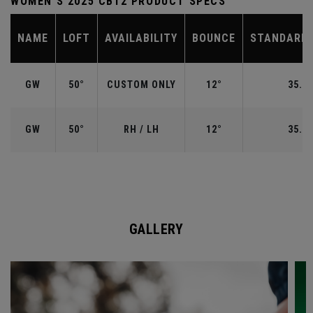
WOMEN'S 2025 CB12 PRODUCT SPECS
NAME
LOFT
AVAILABILITY
BOUNCE
STANDARD 
GW
50°
CUSTOM ONLY
12°
35.50
GW
50°
RH / LH
12°
35.50
GALLERY