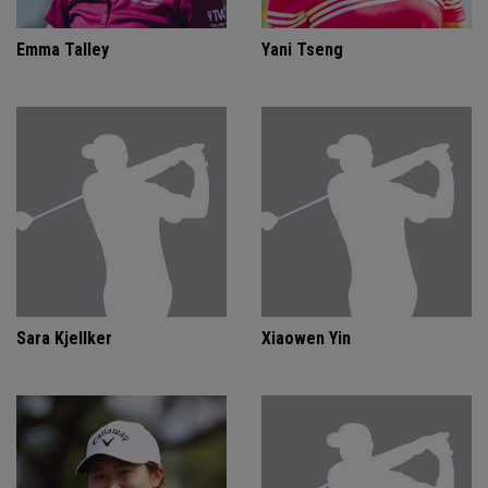
Emma Talley
Yani Tseng
Sara Kjellker
Xiaowen Yin