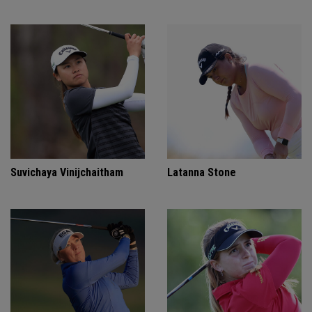
Suvichaya Vinijchaitham
Latanna Stone