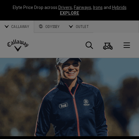
Elyte Price Drop across
Drivers
,
Fairways
,
Irons
and
Hybrids
EXPLORE
CALLAWAY
ODYSSEY
OUTLET
Panier
Recherch
O
Callaway
Golf