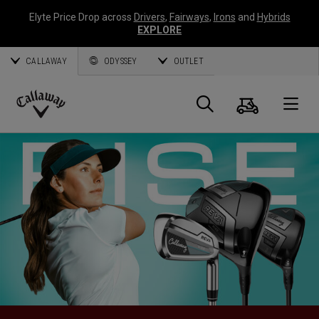
Elyte Price Drop across
Drivers
,
Fairways
,
Irons
and
Hybrids
EXPLORE
CALLAWAY
ODYSSEY
OUTLET
Panier
Recherch
O
Callaway
Golf