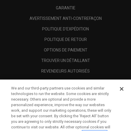
GARANTIE
AVERTISSEMENT ANTI-CONTREFAÇON
POLITIQUE D'EXPÉDITION
POLITIQUE DE RETOUR
OPTIONS DE PAIEMENT
TROUVER UN DÉTAILLANT
REVENDEURS AUTORISÉS
SCAM AWARENESS
We and our third-party partners use cookies and similar
A PROPOS
technologies to run the website. Some cookies are strictly
necessary. Others are optional and provide a more
MENTIONS LÉGALES
personalized experience, improve the way our websites
work, and support our marketing operations; these will only
be set with your consent. By clicking the ‘Reject All' button
you are agreeing to only strictly necessary cookies if you
continue to visit our website. All other optional cookies will