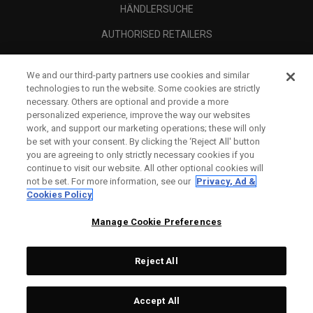
HÄNDLERSUCHE
AUTHORISED RETAILERS
SCAM AWARENESS
We and our third-party partners use cookies and similar
UNTERNEHMENSPROFIL
technologies to run the website. Some cookies are strictly
necessary. Others are optional and provide a more
RECHTLICHES-
personalized experience, improve the way our websites
work, and support our marketing operations; these will only
be set with your consent. By clicking the ‘Reject All' button
you are agreeing to only strictly necessary cookies if you
continue to visit our website. All other optional cookies will
not be set. For more information, see our
Privacy, Ad &
Cookies Policy
Manage Cookie Preferences
Reject All
©
2026
Topgolf Callaway Brands.
Accept All
Specs
CONFIGURE
All rights reserved.