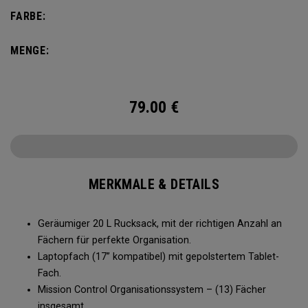
nicht zu kompliziert gestaltet. Nehmen Sie das Nötige mit
FARBE:
und bleiben Sie perfekt organisiert.
MENGE:
79.00
€
MERKMALE & DETAILS
Geräumiger 20 L Rucksack, mit der richtigen Anzahl an
Fächern für perfekte Organisation.
Laptopfach (17” kompatibel) mit gepolstertem Tablet-
Fach.
Mission Control Organisationssystem – (13) Fächer
insgesamt