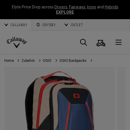
Elyte Price Drop across
Drivers
,
Fairways
,
Irons
and
Hybrids
EXPLORE
CALLAWAY
ODYSSEY
OUTLET
Warenk
Suche
O
Callaway
Golf
Home
Zubehör
OGIO
OGIO Backpacks