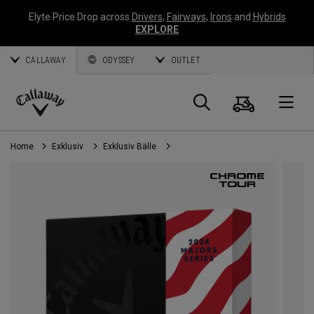
Elyte Price Drop across
Drivers
,
Fairways
,
Irons
and
Hybrids
EXPLORE
CALLAWAY
ODYSSEY
OUTLET
Warenk
Suche
O
Callaway
Golf
Home
Exklusiv
Exklusiv Bälle