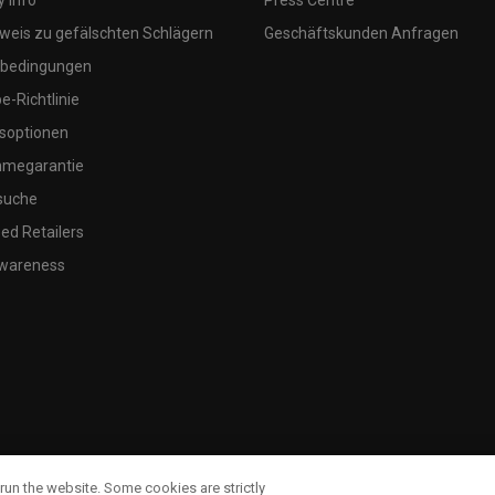
 Info
Press Centre
weis zu gefälschten Schlägern
Geschäftskunden Anfragen
bedingungen
-Richtlinie
soptionen
megarantie
suche
ed Retailers
wareness
run the website. Some cookies are strictly