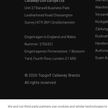
Warranty
Callaway Golf Europe Ltd
Warnhin
Unit 27 Barwell Business Park
Versand
Leatherhead Road Chessington
Rückgabe
Surrey | KT9 2NY | Großbritannien
Zahlung
Rücknah
Eingetragen in England und Wales
Händler
Nummer: 2756321
Authoris
Eingetragenen Firmensitzes: 1 Blossom
Scam A
Yard, Fourth Floor, London, E1 6RS
©
2026
Topgolf Callaway Brands.
All rights reserved.
We and our third-party partners use cookies and similar technologies to 