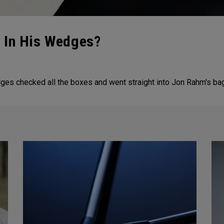
 In His Wedges?
es checked all the boxes and went straight into Jon Rahm's ba