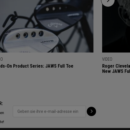
EO
VIDEO
ds-On Product Series: JAWS Full Toe
Roger Clevel
New JAWS Ful
R:
ten
te!