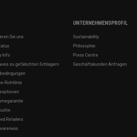
UNTERNEHMENSPROFIL
eren Sie uns
Sustainability
tatus
Philosophie
 Info
Press Centre
weis zu gefälschten Schlägern
Geschäftskunden Anfragen
bedingungen
-Richtlinie
soptionen
megarantie
suche
ed Retailers
wareness