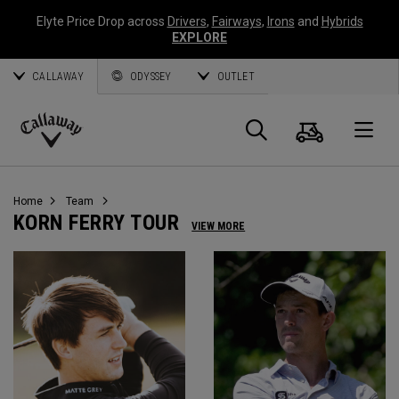
Elyte Price Drop across
Drivers
,
Fairways
,
Irons
and
Hybrids
EXPLORE
CALLAWAY
ODYSSEY
OUTLET
Warenk
Suche
O
Callaway
Golf
Home
Team
KORN FERRY TOUR
VIEW MORE