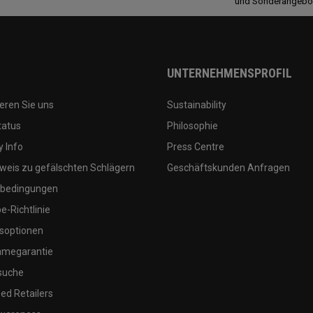
und Sonderangebo
UNTERNEHMENSPROFIL
eren Sie uns
Sustainability
tatus
Philosophie
 Info
Press Centre
weis zu gefälschten Schlägern
Geschäftskunden Anfragen
bedingungen
-Richtlinie
soptionen
megarantie
suche
ed Retailers