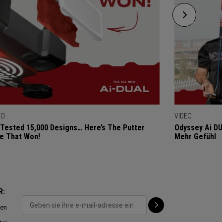
EO
VIDEO
Tested 15,000 Designs… Here’s The Putter
Odyssey Ai DU
e That Won!
Mehr Gefühl
R:
ten