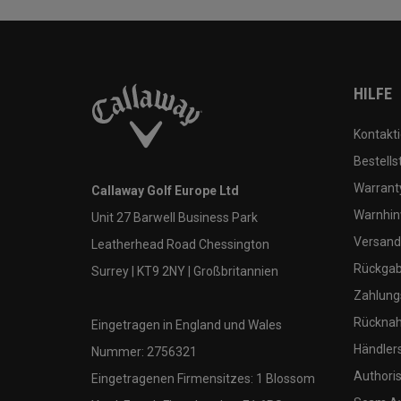
HILFE
Kontakti
Bestells
Warranty
Callaway Golf Europe Ltd
Warnhin
Unit 27 Barwell Business Park
Versand
Leatherhead Road Chessington
Rückgabe
Surrey | KT9 2NY | Großbritannien
Zahlung
Rücknah
Eingetragen in England und Wales
Händler
Nummer: 2756321
Authoris
Eingetragenen Firmensitzes: 1 Blossom