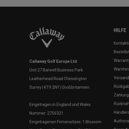
HILFE
Kontakti
Bestells
Warranty
Callaway Golf Europe Ltd
Warnhin
Unit 27 Barwell Business Park
Versand
Leatherhead Road Chessington
Rückgabe
Surrey | KT9 2NY | Großbritannien
Zahlung
Rücknah
Eingetragen in England und Wales
Händler
Nummer: 2756321
Authoris
Eingetragenen Firmensitzes: 1 Blossom