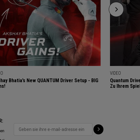
EO
VIDEO
hay Bhatia’s New QUANTUM Driver Setup - BIG
Quantum Drive
ns!
Zu Ihrem Spie
R:
ten