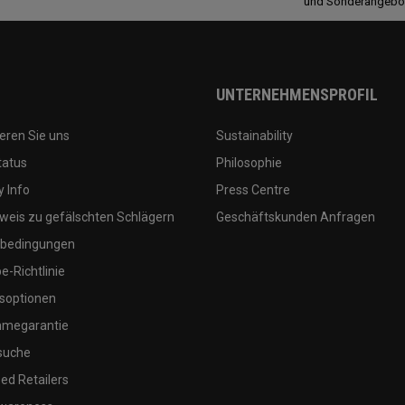
und Sonderangebo
UNTERNEHMENSPROFIL
eren Sie uns
Sustainability
tatus
Philosophie
 Info
Press Centre
weis zu gefälschten Schlägern
Geschäftskunden Anfragen
bedingungen
-Richtlinie
soptionen
megarantie
suche
ed Retailers