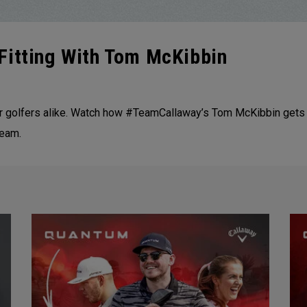
Fitting With Tom McKibbin
eur golfers alike. Watch how #TeamCallaway’s Tom McKibbin gets 
Team.