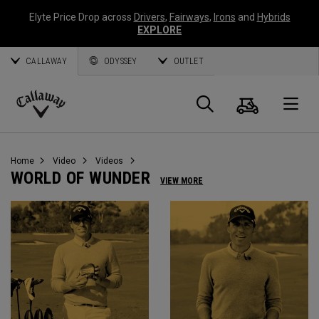
Elyte Price Drop across
Drivers
,
Fairways
,
Irons
and
Hybrids
EXPLORE
CALLAWAY
ODYSSEY
OUTLET
Warenk
Suche
O
Callaway
Golf
Home
Video
Videos
WORLD OF WUNDER
VIEW MORE