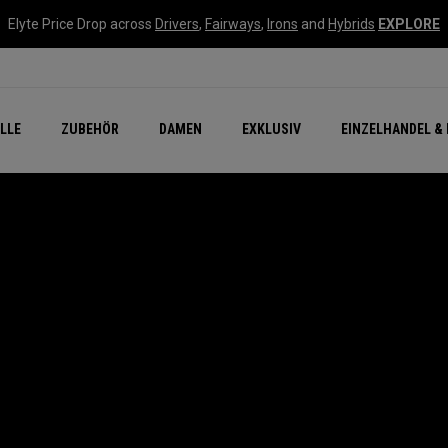
Elyte Price Drop across
Drivers
,
Fairways
,
Irons
and
Hybrids
EXPLORE
flage
n Zubehör
Neu – Quantum
Neu Chrome Tour
NEW Golf Bags
New - REVA Complete S
Online Selector Tools
LLE
ZUBEHÖR
DAMEN
EXKLUSIV
EINZELHANDEL & 
Exklusiv - Golfbälle
Callaway Clubhouse Liv