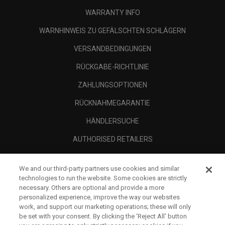
WARRANTY INFO
WARNHINWEIS ZU GEFÄLSCHTEN SCHLÄGERN
VERSANDBEDINGUNGEN
RÜCKGABE-RICHTLINIE
ZAHLUNGSOPTIONEN
RÜCKNAHMEGARANTIE
HÄNDLERSUCHE
AUTHORISED RETAILERS
SCAM AWARENESS
We and our third-party partners use cookies and similar
UNTERNEHMENSPROFIL
technologies to run the website. Some cookies are strictly
necessary. Others are optional and provide a more
RECHTLICHES-
personalized experience, improve the way our websites
work, and support our marketing operations; these will only
be set with your consent. By clicking the ‘Reject All' button