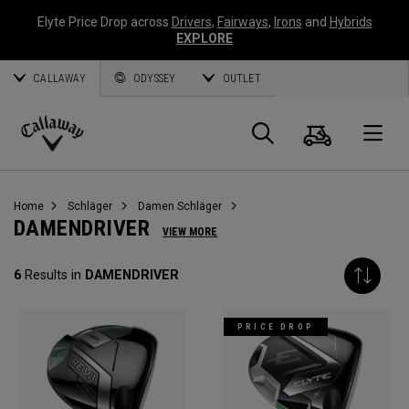
Elyte Price Drop across
Drivers
,
Fairways
,
Irons
and
Hybrids
EXPLORE
CALLAWAY
ODYSSEY
OUTLET
Warenk
Suche
O
Callaway
Golf
Home
Schläger
Damen Schläger
DAMENDRIVER
VIEW MORE
6
Results in
DAMENDRIVER
PRICE DROP