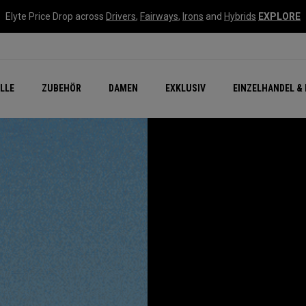
Elyte Price Drop across
Drivers
,
Fairways
,
Irons
and
Hybrids
EXPLORE
flage
n Zubehör
Neu – Quantum
Neu Chrome Tour
NEW Golf Bags
New - REVA Complete S
Online Selector Tools
LLE
ZUBEHÖR
DAMEN
EXKLUSIV
EINZELHANDEL & 
Exklusiv - Golfbälle
Callaway Clubhouse Liv