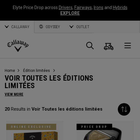
Elyte Price Drop across
Drivers
,
Fairways
,
Irons
and
Hybrids
EXPLORE
CALLAWAY
ODYSSEY
OUTLET
Panier
Recherch
O
Callaway
Golf
Home
Édition limitées
VOIR TOUTES LES ÉDITIONS
LIMITÉES
VIEW MORE
20
Results in
Voir Toutes les éditions limitées
ONLINE EXCLUSIVE
PRICE DROP