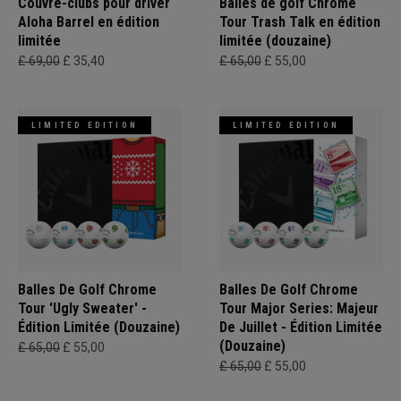
Couvre-clubs pour driver
Balles de golf Chrome
Aloha Barrel en édition
Tour Trash Talk en édition
limitée
limitée (douzaine)
£ 69,00
£ 35,40
£ 65,00
£ 55,00
LIMITED EDITION
LIMITED EDITION
Balles De Golf Chrome
Balles De Golf Chrome
Tour 'Ugly Sweater' -
Tour Major Series: Majeur
Édition Limitée (Douzaine)
De Juillet - Édition Limitée
(Douzaine)
£ 65,00
£ 55,00
£ 65,00
£ 55,00