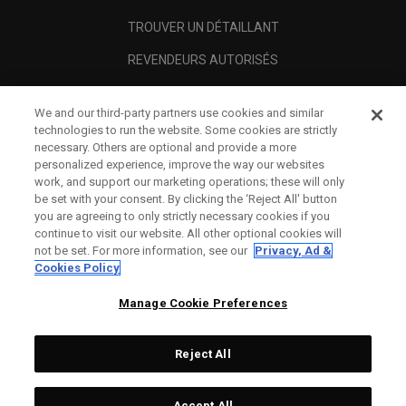
TROUVER UN DÉTAILLANT
REVENDEURS AUTORISÉS
SCAM AWARENESS
We and our third-party partners use cookies and similar
A PROPOS
technologies to run the website. Some cookies are strictly
necessary. Others are optional and provide a more
MENTIONS LÉGALES
personalized experience, improve the way our websites
work, and support our marketing operations; these will only
be set with your consent. By clicking the ‘Reject All' button
you are agreeing to only strictly necessary cookies if you
continue to visit our website. All other optional cookies will
not be set. For more information, see our
Privacy, Ad &
Cookies Policy
Manage Cookie Preferences
Reject All
©
2026
Topgolf Callaway Brands.
Accept All