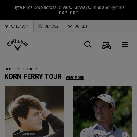
Elyte Price Drop across
Drivers
,
Fairways
,
Irons
and
Hybrids
EXPLORE
CALLAWAY
ODYSSEY
OUTLET
Panier
Recherch
O
Callaway
Golf
Home
Team
KORN FERRY TOUR
VIEW MORE