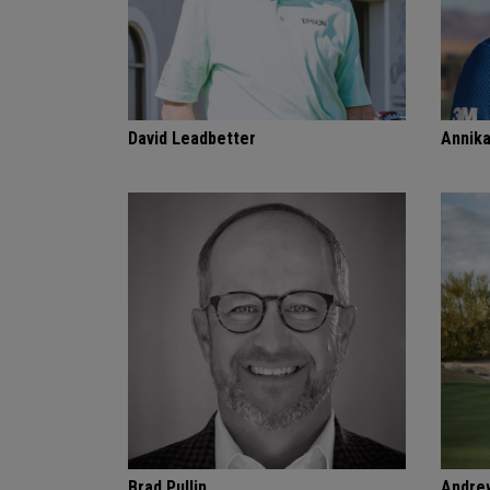
David Leadbetter
Annik
Brad Pullin
Andre