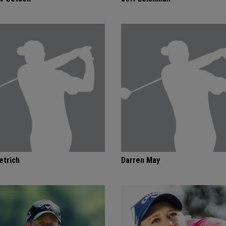
etrich
Darren May