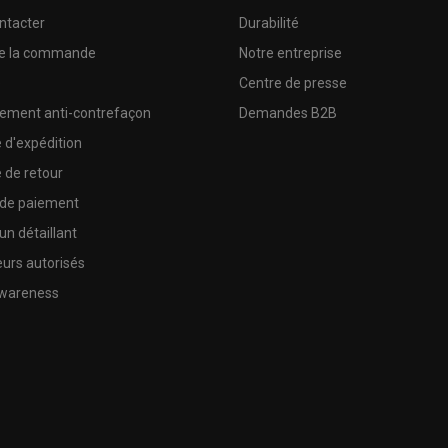
ntacter
Durabilité
de la commande
Notre entreprise
e
Centre de presse
sement anti-contrefaçon
Demandes B2B
e d'expédition
e de retour
 de paiement
un détaillant
urs autorisés
wareness