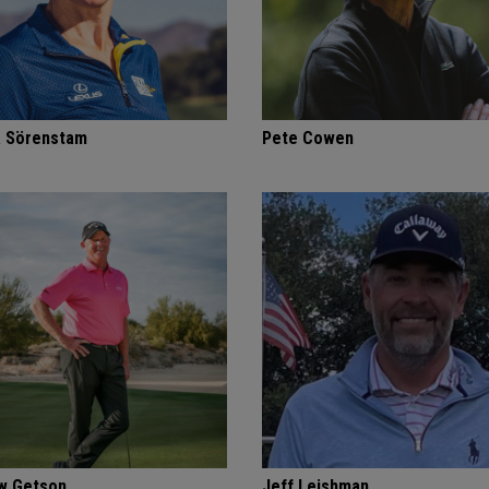
a Sörenstam
Pete Cowen
w Getson
Jeff Leishman