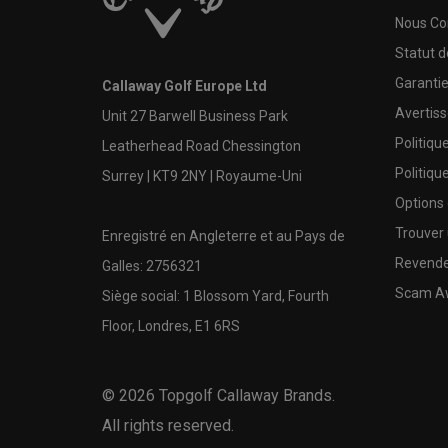
Nous Co
Statut 
Garanti
Callaway Golf Europe Ltd
Avertis
Unit 27 Barwell Business Park
Politiqu
Leatherhead Road Chessington
Politiqu
Surrey | KT9 2NY | Royaume-Uni
Options
Trouver 
Enregistré en Angleterre et au Pays de
Revende
Galles: 2756321
Scam A
Siège social: 1 Blossom Yard, Fourth
Floor, Londres, E1 6RS
©
2026
Topgolf Callaway Brands.
All rights reserved.