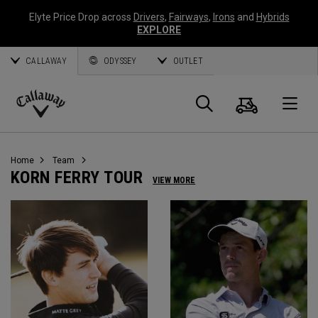
Elyte Price Drop across
Drivers
,
Fairways
,
Irons
and
Hybrids
EXPLORE
CALLAWAY
ODYSSEY
OUTLET
Panier
Recherch
O
Callaway
Golf
Home
Team
KORN FERRY TOUR
VIEW MORE