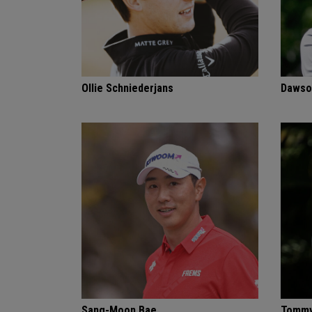
Ollie Schniederjans
Dawso
Sang-Moon Bae
Tommy