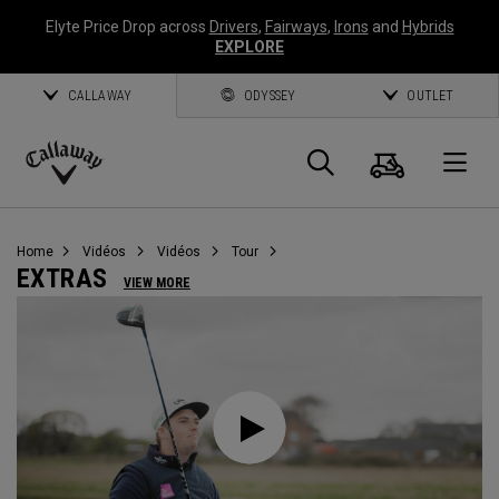
Elyte Price Drop across
Drivers
,
Fairways
,
Irons
and
Hybrids
EXPLORE
CALLAWAY
ODYSSEY
OUTLET
Panier
Recherch
O
Callaway
Golf
Home
Vidéos
Vidéos
Tour
EXTRAS
VIEW MORE