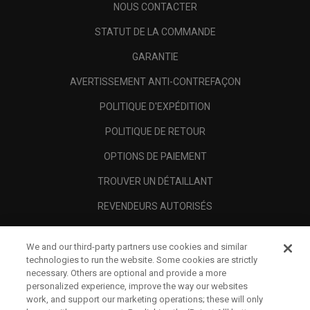
NOUS CONTACTER
STATUT DE LA COMMANDE
GARANTIE
AVERTISSEMENT ANTI-CONTREFAÇON
POLITIQUE D'EXPÉDITION
POLITIQUE DE RETOUR
OPTIONS DE PAIEMENT
TROUVER UN DÉTAILLANT
REVENDEURS AUTORISÉS
SCAM AWARENESS
We and our third-party partners use cookies and similar
A PROPOS
technologies to run the website. Some cookies are strictly
necessary. Others are optional and provide a more
MENTIONS LÉGALES
personalized experience, improve the way our websites
work, and support our marketing operations; these will only