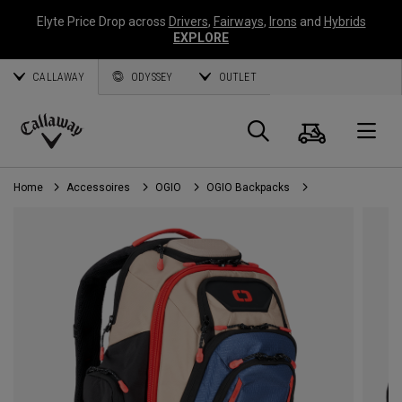
Elyte Price Drop across
Drivers
,
Fairways
,
Irons
and
Hybrids
EXPLORE
CALLAWAY
ODYSSEY
OUTLET
Panier
Recherch
O
Callaway
Golf
Home
Accessoires
OGIO
OGIO Backpacks