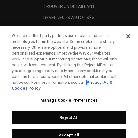
TROUVER UN DÉTAILLANT
REVENDEURS AUTORISÉS
SCAM AWARENESS
We and our third-party partners use cookies and similar
A PROPOS
technologies to run the website. Some cookies are strictly
necessary. Others are optional and provide a more
MENTIONS LÉGALES
personalized experience, improve the way our websites
work, and support our marketing operations; these will only
be set with your consent. By clicking the ‘Reject All' button
you are agreeing to only strictly necessary cookies if you
continue to visit our website. All other optional cookies will
not be set. For more information, see our
Privacy, Ad &
Cookies Policy
Manage Cookie Preferences
Reject All
©
2026
Topgolf Callaway Brands.
Accept All
Specs
CONFIGURE
All rights reserved.