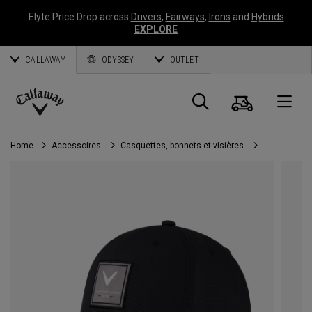
Elyte Price Drop across
Drivers
,
Fairways
,
Irons
and
Hybrids
EXPLORE
CALLAWAY
ODYSSEY
OUTLET
Panier
Recherch
O
Callaway
Golf
Home
Accessoires
Casquettes, bonnets et visières