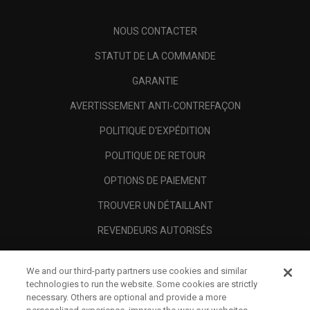
NOUS CONTACTER
STATUT DE LA COMMANDE
GARANTIE
AVERTISSEMENT ANTI-CONTREFAÇON
POLITIQUE D'EXPÉDITION
POLITIQUE DE RETOUR
OPTIONS DE PAIEMENT
TROUVER UN DÉTAILLANT
REVENDEURS AUTORISÉS
SCAM AWARENESS
We and our third-party partners use cookies and similar
A PROPOS
technologies to run the website. Some cookies are strictly
necessary. Others are optional and provide a more
MENTIONS LÉGALES